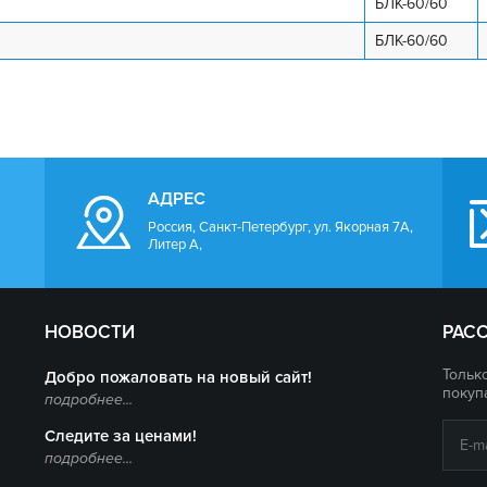
БЛК-60/60
БЛК-60/60
АДРЕС
Россия, Санкт-Петербург, ул. Якорная 7А,
Литер А,
НОВОСТИ
РАС
Тольк
Добро пожаловать на новый сайт!
покуп
подробнее...
Следите за ценами!
подробнее...