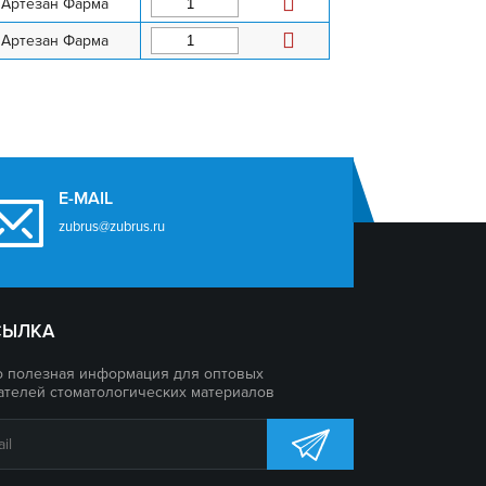
Артезан Фарма
Артезан Фарма
E-MAIL
zubrus@zubrus.ru
СЫЛКА
о полезная информация для оптовых
ателей стоматологических материалов