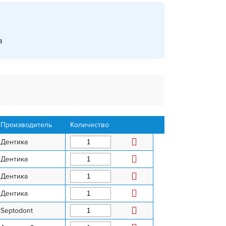
в
Производитель
Количество
Дентика
Дентика
Дентика
Дентика
Septodont