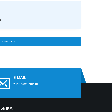
в
личество
E-MAIL
zubrus@zubrus.ru
СЫЛКА