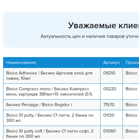
Уважаемые клие
Актуальность цен и наличия товаров уточ
Наименование
Артикул
Произ
Bisico Adhesive / Бисико Адгезив клей для
08210
Bisico
ложек, 10мл
Bisico Compress mono / Бисико Компресс
05220
Bisico
моно, картридж 380мл+10 смесителей (5:1)
Бисико Регидур / Bisico Regidur i
71570
Bisico
Bisico S1 putty / Бисико C1 патти, 2 банки по
01120
Bisico
300 мл
Bisico S1 putty soft / Бисико С1 патти софт, 2
01060
Bisico
банки по 300 мл