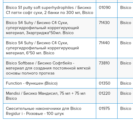
Bisico S1 putty soft superhydrophiles / Бисико
01090
Bisico
С1 патти софт сухи, 2 банки по 300 мл, Bisico
Bisico S4 Suhy / Бисико С4 Сухи,
71430
Bisico
супергидрофильный коррегирующий
материал, 3картриджа*50мл. Bisico
Bisico S4 Suhy / Бисико С4 Сухи,
71440
Bisico
супергидрофильный коррегирующий
материал, 6*50 мл. Bisico
Bisico Softbase / Бисико Софтбейз -
73810
Bisico
материал для создания постоянной мягкой
основы полного протеза
Function - Функшен (Bisico)
01350
Bisico
Mandisi / Бисико Мандисил, 75 мл + 75 мл
01220
Bisico
Bisico
Смесительные наконечники для Bisico
01975
Bisico
Regidur i - Розовые - 100 штук