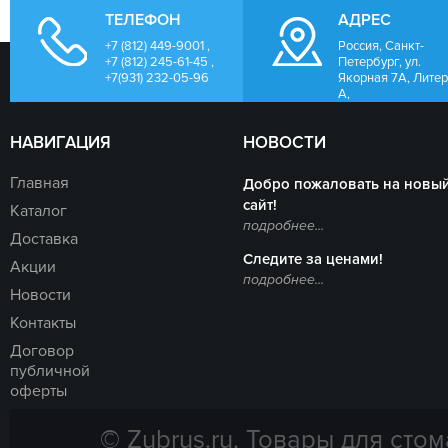
ТЕЛЕФОН
АДРЕС
+7 (812) 449-9001 ,
Россия, Санкт-
+7 (812) 245-61-45 ,
Петербург, ул.
+7(931) 232-05-96
Якорная 7А, Лите
А,
НАВИГАЦИЯ
НОВОСТИ
Главная
Добро пожаловать на новы
сайт!
Каталог
подробнее...
Доставка
Следите за ценами!
Акции
подробнее...
Новости
Контакты
Договор
публичной
оферты
© Zubrus.ru, Товары для стом