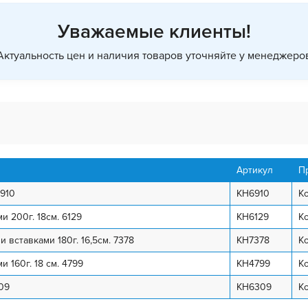
Уважаемые клиенты!
Актуальность цен и наличия товаров уточняйте у менеджеро
Артикул
П
910
KH6910
Ko
 200г. 18см. 6129
KH6129
Ko
ставками 180г. 16,5см. 7378
KH7378
Ko
160г. 18 см. 4799
KH4799
Ko
09
KH6309
Ko