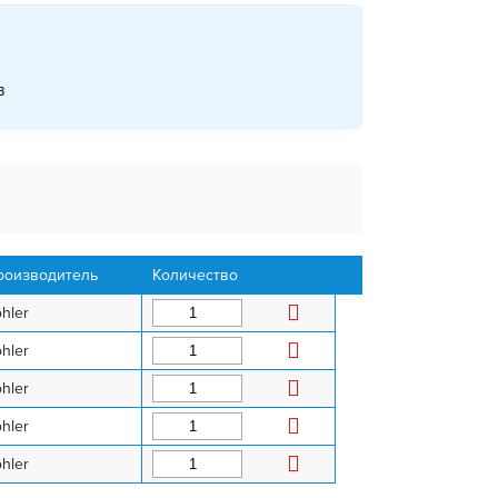
в
роизводитель
Количество
hler
hler
hler
hler
hler