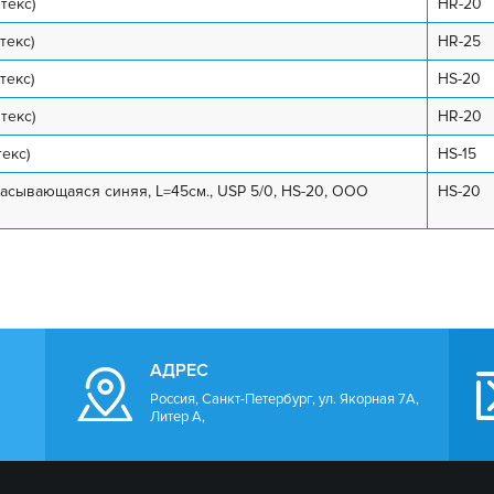
текс)
HR-20
текс)
HR-25
текс)
HS-20
текс)
HR-20
текс)
HS-15
сывающаяся синяя, L=45см., USP 5/0, HS-20, ООО
HS-20
АДРЕС
Россия, Санкт-Петербург, ул. Якорная 7А,
Литер А,